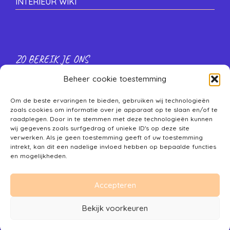
INTERIEUR WIKI
ZO BEREIK JE ONS
Beheer cookie toestemming
INSTA
@maisonmonkeynl
E-MAIL
info@maisonmonkey.com
Om de beste ervaringen te bieden, gebruiken wij technologieën
zoals cookies om informatie over je apparaat op te slaan en/of te
WHATSAPP
Stuur chatbericht
raadplegen. Door in te stemmen met deze technologieën kunnen
wij gegevens zoals surfgedrag of unieke ID's op deze site
verwerken. Als je geen toestemming geeft of uw toestemming
intrekt, kan dit een nadelige invloed hebben op bepaalde functies
en mogelijkheden.
Accepteren
© Copyright 2024 - Maison Monkey
Interieur
Ontwerp Haarlem
Bekijk voorkeuren